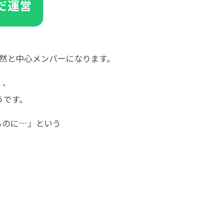
だ運営
然と中心メンバーになります。
く、
うです。
るのに…」という