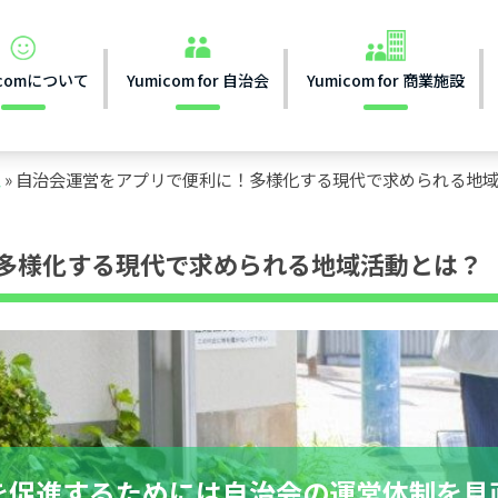
icomについて
Yumicom for 自治会
Yumicom for 商業施設
ム
»
自治会運営をアプリで便利に！多様化する現代で求められる地
多様化する現代で求められる地域活動とは？
を促進するためには自治会の運営体制を見